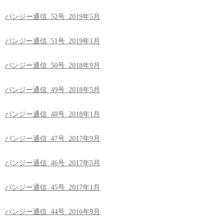
パンジー通信 52号 2019年5月
パンジー通信 51号 2019年1月
パンジー通信 50号 2018年9月
パンジー通信 49号 2018年5月
パンジー通信 48号 2018年1月
パンジー通信 47号 2017年9月
パンジー通信 46号 2017年5月
パンジー通信 45号 2017年1月
パンジー通信 44号 2016年9月